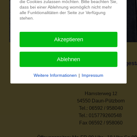
die Cookies zulassen möchten. Bitte beachten Sie,
dass bei einer Ablehnung womöglich nicht mehr
alle Funktionalitäten der Seite zur Verfügung
stehen.
Akzeptieren
Ablehnen
H
KW - Fachmarkt für Raumgest
Weitere Informationen
|
Impressum
M
e
isterbetrieb
Ha
msterweg 12
4550 Daun-Pützborn
5
Tel.: 06592 / 958040
Tel.: 015779260548
Fax 06592 / 958060