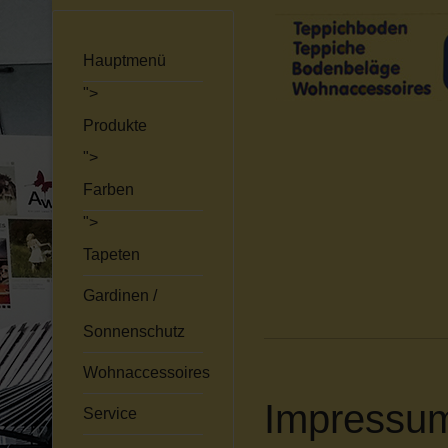
Hauptmenü
">
Produkte
">
Farben
">
Tapeten
Gardinen /
Sonnenschutz
Wohnaccessoires
Impressu
Service