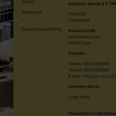
Anfahrt
Angaben gemäß § 5 TM
Impressum
HKW Gbr
Detlef Kuhn
">
Datenschutzerklärung
Postanschrift:
Hamsterweg 12a
54550 Daun
Kontakt:
Telefon: 06592958040
Telefax: 06592958060
E-Mail:
info@hkw-daun.d
Vertreten durch:
Linda Kuhn
Umsatzsteuer-Identifik