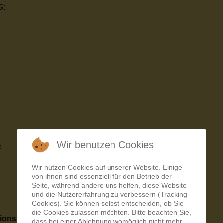
G:
Wir benutzen Cookies
e
Wir nutzen Cookies auf unserer Website. Einige
von ihnen sind essenziell für den Betrieb der
Seite, während andere uns helfen, diese Website
und die Nutzererfahrung zu verbessern (Tracking
Cookies). Sie können selbst entscheiden, ob Sie
die Cookies zulassen möchten. Bitte beachten Sie,
ationsnummer
dass bei einer Ablehnung womöglich nicht mehr